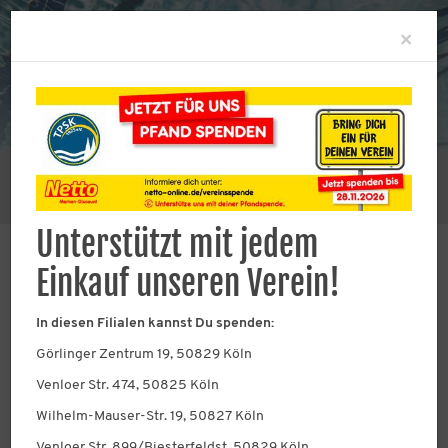
Clo
×
Sie befinden sich hier:
Abteilungen
Schwimmen
Schwimmerlernung (Kurse)
Unterstützt mit jedem
Einkauf unseren Verein!
Schwimmkurse für
In diesen Filialen kannst Du spenden:
Görlinger Zentrum 19, 50829 Köln
Kinder
Venloer Str. 474, 50825 Köln
Filigranes Schwimmen ist unsere
Wilhelm-Mauser-Str. 19, 50827 Köln
Kompetenz!
Venloer Str. 899/Biesterfeldst, 50829 Köln