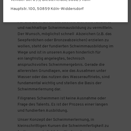
Hauptstr. 100, 50859 Köln-Widdersdorf
Für uns als TPSK ist das oberste Ziel eine fundierte
und nachhaltige Schwimmausbildung zu vermitteln.
Der Wunsch, möglichst schnell Abzeichen (z.B. das
Seepferdchen oder Bronzeabzeichen) erzielen zu
wollen, steht der fundierten Schwimmausbildung im
Wege und ist in unseren Augen hinderlich für
ein langfristig angelegtes, technisch
anspruchsvolles Schwimmergebnis. Gerade die
allerersten Grundlagen, wie das Ausatmen unter
Wasser oder das nutzen des Wasserauftriebs, sind
fundamental wichtig und stellen die Basis der
Schwimmerlernung dar.
Filigranes Schwimmen ist keine Ausnahme oder
Frage des Talents. Es ist der Prozess einer langen
und fundierten Ausbildung.
Unser Konzept der Schwimmerlernung, in
kleinschrittigen Kursen die Schwimmfertigkeit zu