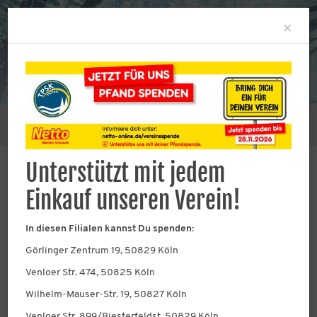
Clo
×
Sie befinden sich hier:
Kontakt
Unterstützt mit jedem
Einkauf unseren Verein!
Geschäftsstelle
In diesen Filialen kannst Du spenden:
Hauptverein TPSK 1925
Görlinger Zentrum 19, 50829 Köln
e.V.
Venloer Str. 474, 50825 Köln
Wilhelm-Mauser-Str. 19, 50827 Köln
wir sind persönlich für Euch da!
Venloer Str. 899/Biesterfeldst, 50829 Köln