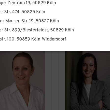
nger Zentrum 19, 50829 Köln
nser Team
er Str. 474, 50825 Köln
lm-Mauser-Str. 19, 50827 Köln
 Fragen, Wünschen oder Anregungen sprechen Sie uns ge
l
foerderverein@tpsk-schwimmen.de
an!
er Str. 899/Biesterfeldst, 50829 Köln
str. 100, 50859 Köln-Widdersdorf