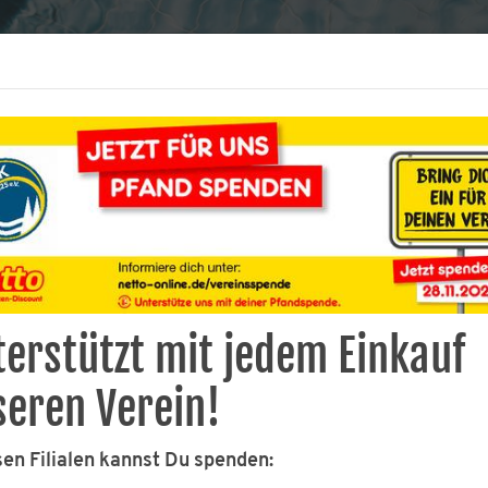
VEREIN
AKTUELLES
BUCHUNGEN
ABTEILU
erstützt mit jedem Einkauf
e
Förderverein Schwimmen
Unser Team
seren Verein!
sen Filialen kannst Du spenden: