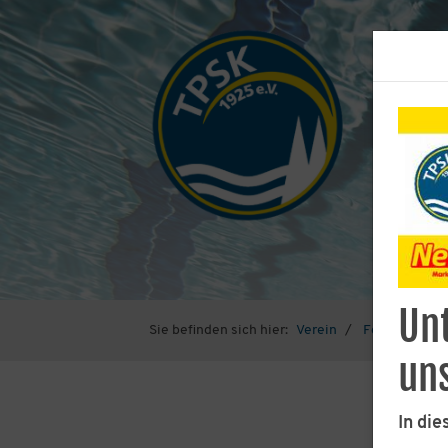
Unt
Sie befinden sich hier:
Verein
Förderverein
un
In die