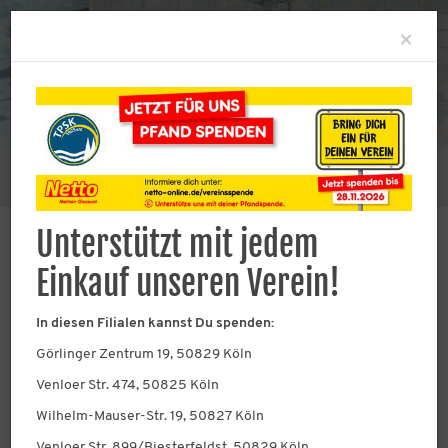
Clo
×
Sie befinden sich hier:
Verein
Abteilungsleitung
Unterstützt mit jedem
Einkauf unseren Verein!
Abteilungsleitung
In diesen Filialen kannst Du spenden:
Wir kümmern uns mit Herzblut um
Görlinger Zentrum 19, 50829 Köln
alles, was anfällt!
Venloer Str. 474, 50825 Köln
Wilhelm-Mauser-Str. 19, 50827 Köln
Venloer Str. 899/Biesterfeldst, 50829 Köln