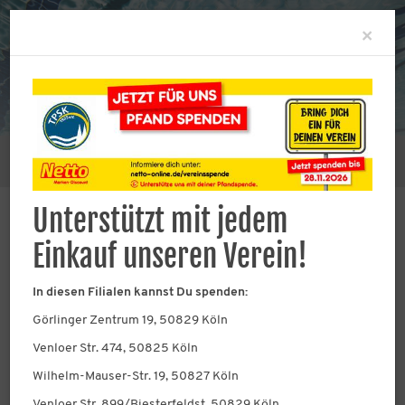
Clo
×
Sie befinden sich hier:
Verein
Jahreshauptversammlung
Unterstützt mit jedem
Einkauf unseren Verein!
Jahreshauptversammlun
In diesen Filialen kannst Du spenden:
g
Görlinger Zentrum 19, 50829 Köln
Venloer Str. 474, 50825 Köln
Hier findet Ihr Informationen zur
Jahreshauptversammlung.
Wilhelm-Mauser-Str. 19, 50827 Köln
Venloer Str. 899/Biesterfeldst, 50829 Köln