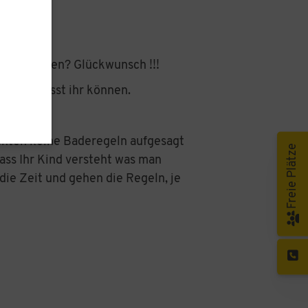
 zu schaffen? Glückwunsch !!!
egeln müsst ihr können.
öchten keine Baderegeln aufgesagt
Freie Plätze
dass Ihr Kind versteht was man
die Zeit und gehen die Regeln, je