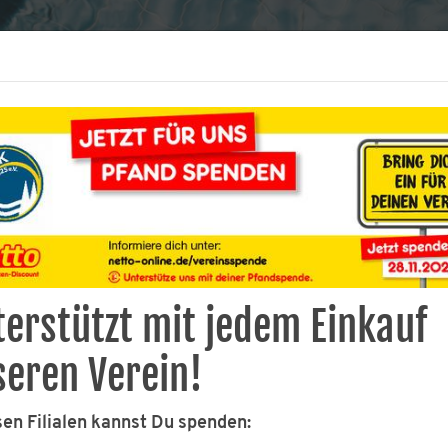
VEREIN
AKTUELLES
BUCHUNGEN
ABTEILU
erstützt mit jedem Einkauf
mmen
Baderegeln
seren Verein!
sen Filialen kannst Du spenden: