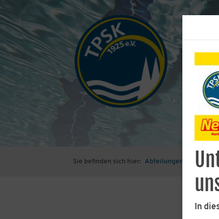
Unt
Sie befinden sich hier:
Abteilungen
Schwi
un
In die