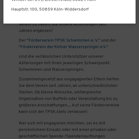
Hauptstr. 100, 50859 Köln-Widdersdorf
Wir sind stolz, gleich zwei Förderverein in unserem
Verein zu haben, die unsere Abteilungen seit
Jahren ergänzen!
Der "
Förderverein TPSK Schwimmen e. V
." und der
"
Förderverein der Kölner Wasserspringer e.V.
"
sind die verlässlichen Unterstützer unserer
Abteilungen mit Ihren jeweiligen Schwerpunkt
Schwimmen und Wasserspringen.
Zusammengesetzt aus engagagierten Eltern helfen
Sie dem Verein seit Jahren, an unterschiedlichsten
Stellen. Ob kleine Wünsche, umfangreiche
Organisation von Buffets oder Veranstaltung bis zu
größeren Anschaffungen.... Auf seine Fördervereine
kann sich der TPSK stets verlassen!
Wer sich mit engagieren möchten, sei es mit
persönlichem Einsatz oder mit einer privaten oder
geschäftlichen Spende (Spendenquittungen