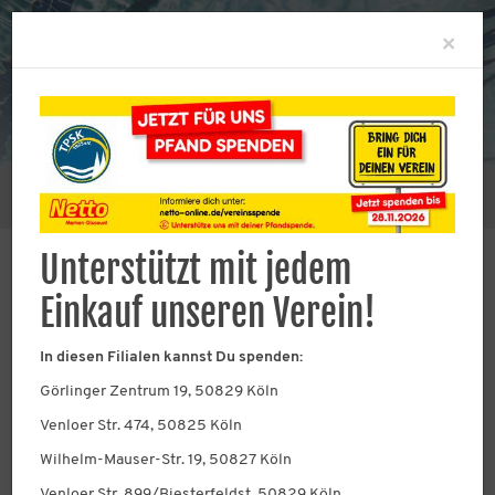
Clo
×
Sie befinden sich hier:
Verein
Fördervereine
Unterstützt mit jedem
Einkauf unseren Verein!
Die Fördervereine im
In diesen Filialen kannst Du spenden:
TPSK
Görlinger Zentrum 19, 50829 Köln
Venloer Str. 474, 50825 Köln
Helfende Hände, wann immer man sie
braucht.
Wilhelm-Mauser-Str. 19, 50827 Köln
Venloer Str. 899/Biesterfeldst, 50829 Köln