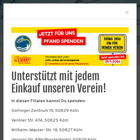
Clo
×
Sie befinden sich hier:
Verein
Der TPSK 1925 e.V.
Unterstützt mit jedem
Einkauf unseren Verein!
TPSK 1925 e.V.
In diesen Filialen kannst Du spenden:
Unsere Schwimmabteilung mit über
Görlinger Zentrum 19, 50829 Köln
1000 Mitgliedern
Venloer Str. 474, 50825 Köln
Die Schwimmabteilung wurde am 07.11.1925
Wilhelm-Mauser-Str. 19, 50827 Köln
gegründet und ist die grösste Sparte der TPSK 1925
Venloer Str. 899/Biesterfeldst, 50829 Köln