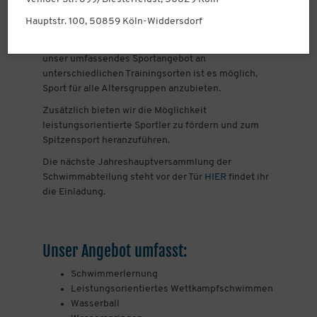
e.V. mit zur Zeit über 1000 Mitgliedern.
Hauptstr. 100, 50859 Köln-Widdersdorf
Unser Ziel ist es Kindern, Jugendlichen und
Erwachsenen Freude am Sport zu vermitteln. Durch
unser umfassendes Sportangebot an
unterschiedlichen Trainingsorten ist es möglich,
Sport für alle Altersgruppen anzubieten.
Zusätzlich bieten wir die Möglichkeit
leistungsorientierte Sportler zu fördern und zum
Spitzensport heranzuführen.
Die nächste Jahreshauptversammlung der
Schwimmabteilung steht vor der Tür
HIER
findet ihr
die Einladung.
Unser Angebot umfasst:
Schwimmerlernung
Leistungsorientiertes Wettkampfschwimmen
Wasserball