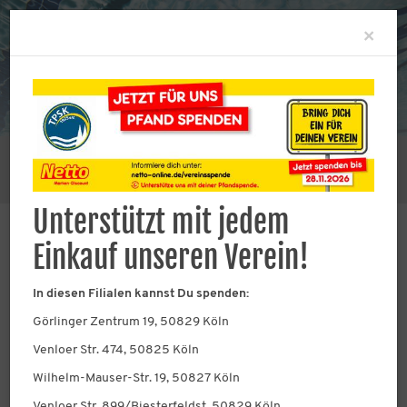
Clo
×
Sie befinden sich hier:
Abteilungen
Wasserspringen
Impressionen
Unterstützt mit jedem
Einkauf unseren Verein!
Impressionen
In diesen Filialen kannst Du spenden:
Görlinger Zentrum 19, 50829 Köln
Wasserspringen
Venloer Str. 474, 50825 Köln
Wilhelm-Mauser-Str. 19, 50827 Köln
Venloer Str. 899/Biesterfeldst, 50829 Köln