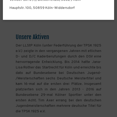
Hauptstr. 100, 50859 Köln-Widdersdorf
Unsere Aktiven
Der LLStP Köln (unter Federführung der TPSK 1925
e.V.) zeigte in den vergangenen Jahren mit etlichen
D- und D/C Kaderberufungen durch den DSV eine
hervorragende Entwicklung. Bis 2014 hatte Jana-
Lisa Rother das Startrecht für Köln und erreichte bis
dato auf Bundesebene bei Deutschen Jugend-
/Meisterschaften sechs Deutsche Meistertitel und
kam 16-mal auf die ersten drei Plätze. Insgesamt
platzierten sich in den Jahren 2013 - 2016 auf
Bundesebene 29-mal Kölner Sportler unter den
ersten Acht. Tim Axer errang bei den deutschen
Jugendmeisterschaften mehrere deutsche Titel für
die TPSK 1925 e.V.