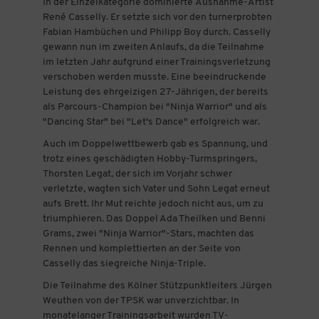
In der Einzelkategorie dominierte Ausnahme-Artist
René Casselly. Er setzte sich vor den turnerprobten
Fabian Hambüchen und Philipp Boy durch. Casselly
gewann nun im zweiten Anlaufs, da die Teilnahme
im letzten Jahr aufgrund einer Trainingsverletzung
verschoben werden musste. Eine beeindruckende
Leistung des ehrgeizigen 27-Jährigen, der bereits
als Parcours-Champion bei "Ninja Warrior" und als
"Dancing Star" bei "Let's Dance" erfolgreich war.
Auch im Doppelwettbewerb gab es Spannung, und
trotz eines geschädigten Hobby-Turmspringers,
Thorsten Legat, der sich im Vorjahr schwer
verletzte, wagten sich Vater und Sohn Legat erneut
aufs Brett. Ihr Mut reichte jedoch nicht aus, um zu
triumphieren. Das Doppel Ada Theilken und Benni
Grams, zwei "Ninja Warrior"-Stars, machten das
Rennen und komplettierten an der Seite von
Casselly das siegreiche Ninja-Triple.
Die Teilnahme des Kölner Stützpunktleiters Jürgen
Weuthen von der TPSK war unverzichtbar. In
monatelanger Trainingsarbeit wurden TV-