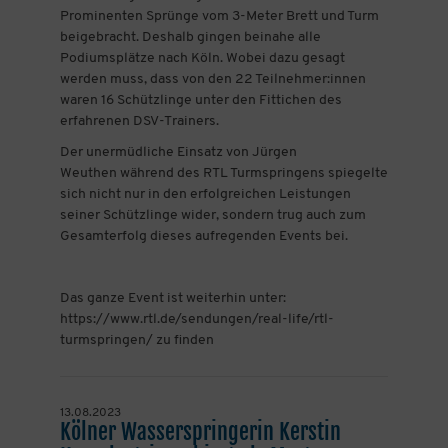
Prominenten Sprünge vom 3-Meter Brett und Turm
beigebracht. Deshalb gingen beinahe alle
Podiumsplätze nach Köln. Wobei dazu gesagt
werden muss, dass von den 22 Teilnehmer:innen
waren 16 Schützlinge unter den Fittichen des
erfahrenen DSV-Trainers.
Der unermüdliche Einsatz von Jürgen
Weuthen während des RTL Turmspringens spiegelte
sich nicht nur in den erfolgreichen Leistungen
seiner Schützlinge wider, sondern trug auch zum
Gesamterfolg dieses aufregenden Events bei.
Das ganze Event ist weiterhin unter:
https://www.rtl.de/sendungen/real-life/rtl-
turmspringen/ zu finden
13.08.2023
Kölner Wasserspringerin Kerstin