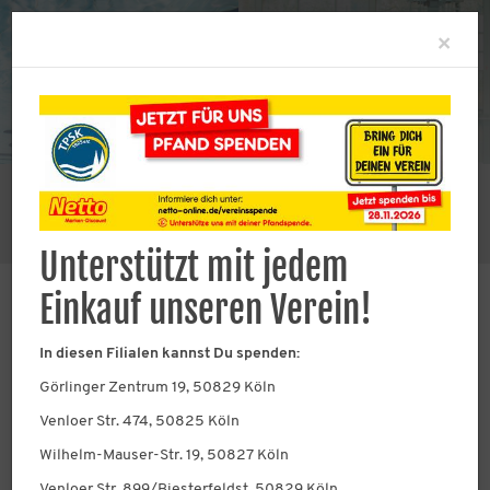
Clo
×
Sie befinden sich hier:
Abteilungen
Wasserspringen
Aktuelles aus der Wasserspringen-Abteilung
Unterstützt mit jedem
Einkauf unseren Verein!
In diesen Filialen kannst Du spenden:
12.01.2024
TPSK 1925 e.V. - Trainer Jürgen
Görlinger Zentrum 19, 50829 Köln
Weuthen beim dritten RTL
Venloer Str. 474, 50825 Köln
Turmspringen in Berlin
Wilhelm-Mauser-Str. 19, 50827 Köln
Am 12. Januar 2024 fand das dritte RTL
Venloer Str. 899/Biesterfeldst, 50829 Köln