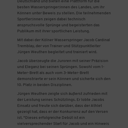
Deutschland und bieten eine Plattform für die
besten Wasserspringer:innen des Landes, um ihr
Können unter Beweis zu stellen. Die teilnehmenden
Sportler:innen zeigen dabei technisch
anspruchsvolle Sprünge und begeisterten das
Publikum mit ihrer sportlichen Leistung.
Mit dabei der Kölner Wasserspringer Jacob Cardinal
Tremblay, der von Trainer und Stützpunktleiter
Jürgen Weuthen begleitet und trainiert wird.
Jacob überzeugte die Juroren mit seiner Präzision
und Eleganz bei seinen Sprüngen. Sowohl vom 1-
Meter-Brett als auch vom 3-Meter-Brett
demonstrierte er sein Können und sicherte sich den
10. Platz in beiden Disziplinen.
Jürgen Weuthen zeigte sich äußerst zufrieden mit
der Leistung seines Schützlings. Er lobte Jacobs
Einsatz und freute sich darüber, dass der Athlet
gezeigt hat, dass er der Konkurrenz auf den Versen
ist. "Dieses erfolgreiche Debüt ist ein
vielversprechender Start für Jacob und ein Hinweis