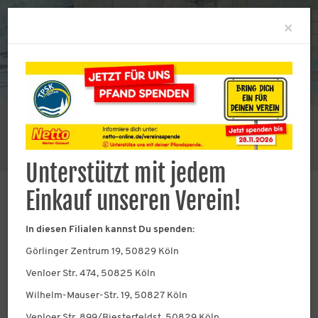
Clo
×
Sie befinden sich hier:
Abteilungen
Schwimmen
Aktuelles aus der Schwimmabteilung
Unterstützt mit jedem
Einkauf unseren Verein!
In diesen Filialen kannst Du spenden:
Aktuelles
Görlinger Zentrum 19, 50829 Köln
Venloer Str. 474, 50825 Köln
Neuigkeiten aus der
Schwimmabteilung
Wilhelm-Mauser-Str. 19, 50827 Köln
Venloer Str. 899/Biesterfeldst, 50829 Köln